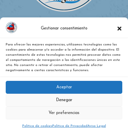
Gestionar consentimiento
Para ofrecer las mejores experiencias, utilizamos tecnologías como las
¿DÓNDE ESTAMOS?
cookies para almacenar y/o acceder a la información del dispositivo. El
consentimiento de estas tecnologías nos permitirá procesar datos como
el comportamiento de navegación o las identificaciones únicas en este
Calle Vitoria, nº 271, Pentasa 2, nave 36. Burgos
sitio. No consentir o retirar el consentimiento, puede afectar
negativamente a ciertas características y funciones.
947487079
Aceptar
Denegar
Ver preferencias
El Marisquero Burgalés - Copyright 2023. Todos
los derechos reservados.
Política de cookies
Política de Privacidad
Aviso Legal