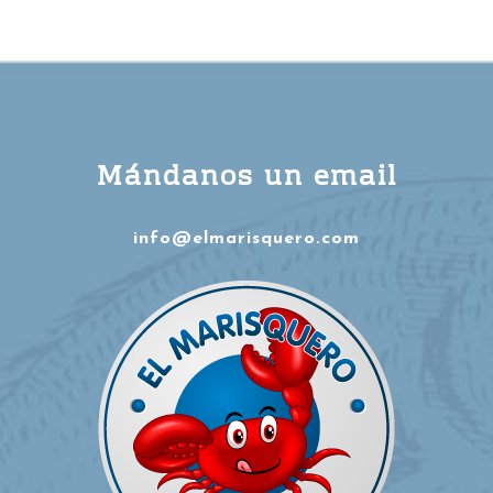
Mándanos un email
info@elmarisquero.com