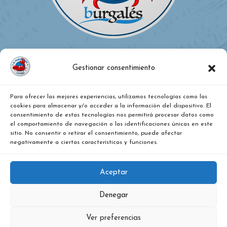
Gestionar consentimiento
Para ofrecer las mejores experiencias, utilizamos tecnologías como las
¿DÓNDE ESTAMOS?
cookies para almacenar y/o acceder a la información del dispositivo. El
consentimiento de estas tecnologías nos permitirá procesar datos como
el comportamiento de navegación o las identificaciones únicas en este
Calle Vitoria, nº 271, Pentasa 2, nave 36. Burgos
sitio. No consentir o retirar el consentimiento, puede afectar
negativamente a ciertas características y funciones.
947487079
Aceptar
Denegar
Ver preferencias
El Marisquero Burgalés - Copyright 2023. Todos