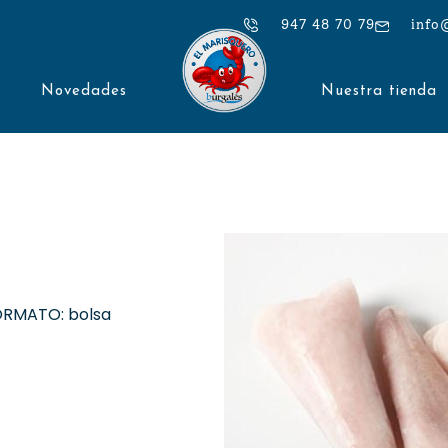
947 48 70 79
info
Novedades
Nuestra tienda
RMATO: bolsa