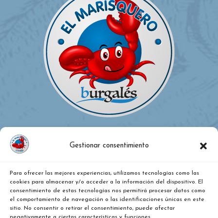
Gestionar consentimiento
¿DÓNDE ESTAMOS?
Para ofrecer las mejores experiencias, utilizamos tecnologías como las
cookies para almacenar y/o acceder a la información del dispositivo. El
consentimiento de estas tecnologías nos permitirá procesar datos como
el comportamiento de navegación o las identificaciones únicas en este
Calle Vitoria, nº 271, Pentasa 2, nave 36. Burgos
sitio. No consentir o retirar el consentimiento, puede afectar
negativamente a ciertas características y funciones.