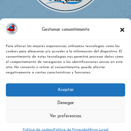
Gestionar consentimiento
Para ofrecer las mejores experiencias, utilizamos tecnologías como las
¿DÓNDE ESTAMOS?
cookies para almacenar y/o acceder a la información del dispositivo. El
consentimiento de estas tecnologías nos permitirá procesar datos como
el comportamiento de navegación o las identificaciones únicas en este
Calle Vitoria, nº 271, Pentasa 2, nave 36. Burgos
sitio. No consentir o retirar el consentimiento, puede afectar
negativamente a ciertas características y funciones.
947487079
Aceptar
Denegar
Ver preferencias
El Marisquero Burgalés - Copyright 2023. Todos
los derechos reservados.
Política de cookies
Política de Privacidad
Aviso Legal