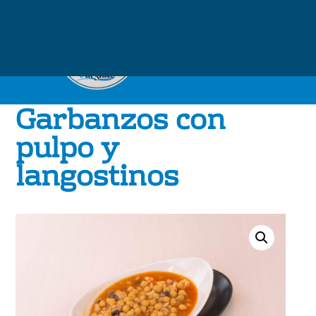
Garbanzos con
pulpo y
langostinos